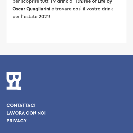
per scoprire tutti i 9 drink di
T(h)ree of Life by
Oscar Quagliarini
e trovare così il vostro drink
per l’estate 2021!
CONTATTACI
LAVORA CON NOI
PRIVACY