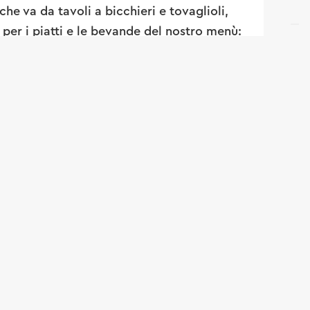
he va da tavoli a bicchieri e tovaglioli,
i per i piatti e le bevande del nostro menù:
 per le ricette della nostra cucina, per la
eria e per gli esclusivi Fendi Cocktails.
ione fino alla cena, potete assaporare i
a splendida terrazza con vista sul Duomo e
colori brillanti e dalle suggestive grafiche
 collezione Fendi, per un’esperienza
e il mondo della miscelazione, il food e
ugno sulla terrazza del Bar Milano per