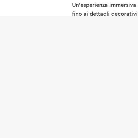
Un’esperienza immersiva c
fino ai dettagli decorativ
originali personalizzazioni
nostra selezione di caffett
Dalla momento della colaz
nostri piatti e drink dall
lasciarvi conquistare dai 
psichedeliche della nuova
indimenticabile che unisc
l’alta moda.
Vi aspettiamo fino al 7 gi
scoprire il
Fendi Caffè
!