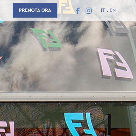
.
PRENOTA ORA
IT
EN